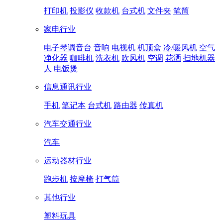
打印机
投影仪
收款机
台式机
文件夹
笔筒
家电行业
电子琴调音台
音响
电视机
机顶盒
冷/暖风机
空气
净化器
咖啡机
洗衣机
吹风机
空调
花洒
扫地机器
人
电饭煲
信息通讯行业
手机
笔记本
台式机
路由器
传真机
汽车交通行业
汽车
运动器材行业
跑步机
按摩椅
打气筒
其他行业
塑料玩具