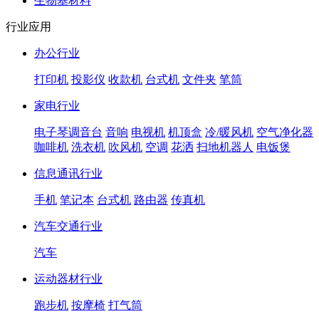
生物基材料
行业应用
办公行业
打印机
投影仪
收款机
台式机
文件夹
笔筒
家电行业
电子琴调音台
音响
电视机
机顶盒
冷/暖风机
空气净化器
咖啡机
洗衣机
吹风机
空调
花洒
扫地机器人
电饭煲
信息通讯行业
手机
笔记本
台式机
路由器
传真机
汽车交通行业
汽车
运动器材行业
跑步机
按摩椅
打气筒