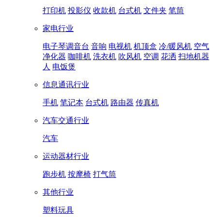
打印机
投影仪
收款机
台式机
文件夹
笔筒
家电行业
电子琴调音台
音响
电视机
机顶盒
冷/暖风机
空气
净化器
咖啡机
洗衣机
吹风机
空调
花洒
扫地机器
人
电饭煲
信息通讯行业
手机
笔记本
台式机
路由器
传真机
汽车交通行业
汽车
运动器材行业
跑步机
按摩椅
打气筒
其他行业
塑料玩具