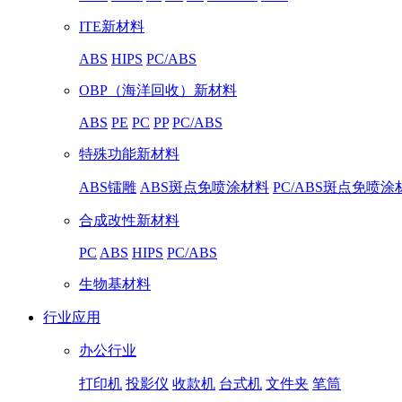
ITE新材料
ABS
HIPS
PC/ABS
OBP（海洋回收）新材料
ABS
PE
PC
PP
PC/ABS
特殊功能新材料
ABS镭雕
ABS斑点免喷涂材料
PC/ABS斑点免喷涂
合成改性新材料
PC
ABS
HIPS
PC/ABS
生物基材料
行业应用
办公行业
打印机
投影仪
收款机
台式机
文件夹
笔筒