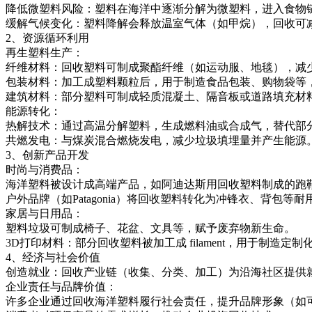
降低微塑料风险：塑料在海洋中逐渐分解为微塑料，进入食物
缓解气候变化：塑料降解会释放温室气体（如甲烷），回收可
2、资源循环利用
再生塑料生产：
纤维材料：回收塑料可制成聚酯纤维（如运动服、地毯），减
包装材料：加工成塑料颗粒后，用于制造食品包装、购物袋等
建筑材料：部分塑料可制成轻质混凝土、隔音板或道路填充材
能源转化：
热解技术：通过高温分解塑料，生成燃料油或合成气，替代部
共燃发电：与煤炭混合燃烧发电，减少垃圾填埋量并产生能源
3、创新产品开发
时尚与消费品：
海洋塑料被设计成高端产品，如阿迪达斯用回收塑料制成的跑鞋、帕拉贡（
户外品牌（如Patagonia）将回收塑料转化为冲锋衣、背包等耐
家居与日用品：
塑料垃圾可制成椅子、花盆、文具等，赋予废弃物新生命。
3D打印材料：部分回收塑料被加工成 filament，用于制造定制
4、经济与社会价值
创造就业：回收产业链（收集、分类、加工）为沿海社区提供
企业责任与品牌价值：
许多企业通过回收海洋塑料履行社会责任，提升品牌形象（如可