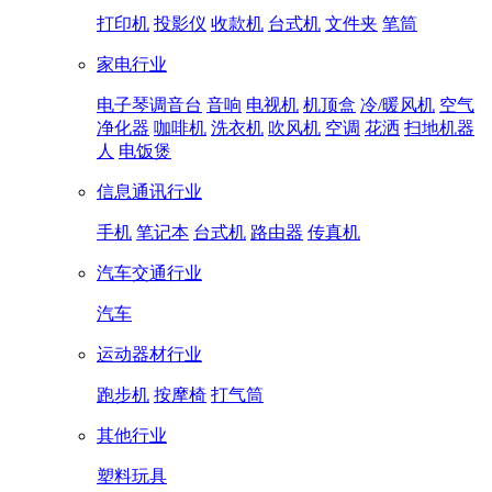
打印机
投影仪
收款机
台式机
文件夹
笔筒
家电行业
电子琴调音台
音响
电视机
机顶盒
冷/暖风机
空气
净化器
咖啡机
洗衣机
吹风机
空调
花洒
扫地机器
人
电饭煲
信息通讯行业
手机
笔记本
台式机
路由器
传真机
汽车交通行业
汽车
运动器材行业
跑步机
按摩椅
打气筒
其他行业
塑料玩具