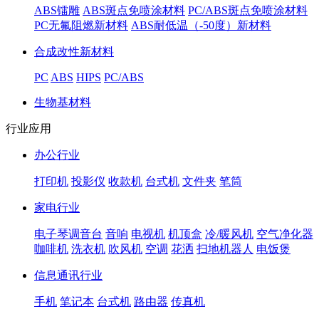
ABS镭雕
ABS斑点免喷涂材料
PC/ABS斑点免喷涂材料
PC无氟阻燃新材料
ABS耐低温（-50度）新材料
合成改性新材料
PC
ABS
HIPS
PC/ABS
生物基材料
行业应用
办公行业
打印机
投影仪
收款机
台式机
文件夹
笔筒
家电行业
电子琴调音台
音响
电视机
机顶盒
冷/暖风机
空气净化器
咖啡机
洗衣机
吹风机
空调
花洒
扫地机器人
电饭煲
信息通讯行业
手机
笔记本
台式机
路由器
传真机