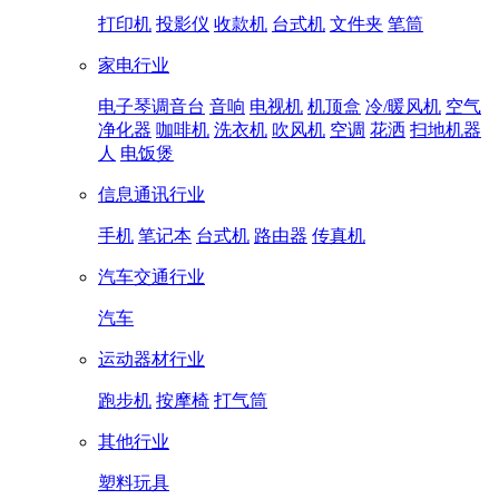
打印机
投影仪
收款机
台式机
文件夹
笔筒
家电行业
电子琴调音台
音响
电视机
机顶盒
冷/暖风机
空气
净化器
咖啡机
洗衣机
吹风机
空调
花洒
扫地机器
人
电饭煲
信息通讯行业
手机
笔记本
台式机
路由器
传真机
汽车交通行业
汽车
运动器材行业
跑步机
按摩椅
打气筒
其他行业
塑料玩具