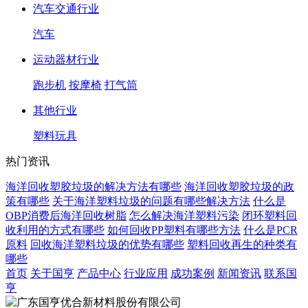
汽车交通行业
汽车
运动器材行业
跑步机
按摩椅
打气筒
其他行业
塑料玩具
热门资讯
海洋回收塑胶垃圾的解决方法有哪些
海洋回收塑胶垃圾的政
策有哪些
关于海洋塑料垃圾的问题有哪些解决方法
什么是
OBP消费后海洋回收树脂
怎么解决海洋塑料污染
闭环塑料回
收利用的方式有哪些
如何回收PP塑料有哪些方法
什么是PCR
原料
回收海洋塑料垃圾的优势有哪些
塑料回收再生的种类有
哪些
首页
关于国亨
产品中心
行业应用
成功案例
新闻资讯
联系国
亨