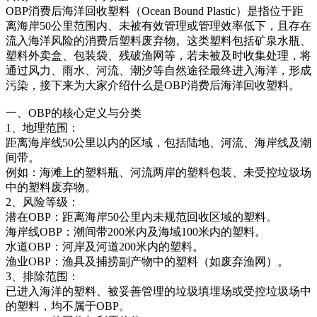
OBP消费后海洋回收塑料（Ocean Bound Plastic）是指位于距
离海岸50公里范围内、未被有效管理或管理效率低下，且存在
流入海洋风险的消费后塑料废弃物。这类塑料包括矿泉水瓶、
塑料外卖盒、包装袋、残破渔网等，若未被及时收集处理，将
通过风力、雨水、河流、潮汐等自然途径最终进入海洋，形成
污染，接下来为大家介绍什么是OBP消费后海洋回收塑料。
一、OBP的核心定义与分类
1、地理范围：
距离海岸线50公里以内的区域，包括陆地、河流、海岸线及潮
间带。
例如：海滩上的塑料瓶、河流两岸的塑料包装、未受控垃圾场
中的塑料废弃物。
2、风险等级：
潜在OBP：距离海岸50公里内未规范回收区域的塑料。
海岸线OBP：潮间带200米内及海域100米内的塑料。
水道OBP：河岸及河道200米内的塑料。
渔业OBP：渔具及捕捞副产物中的塑料（如废弃渔网）。
3、排除范围：
已进入海洋的塑料、被妥善管理的垃圾填埋场或受控垃圾场中
的塑料，均不属于OBP。