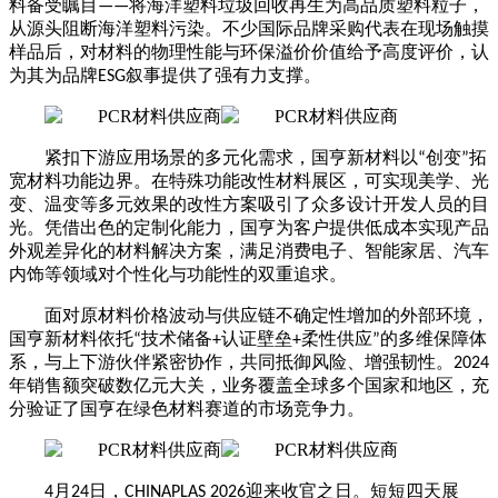
料备受瞩目
将海洋塑料垃圾回收再生为高品质塑料粒子，
——
从源头阻断海洋塑料污染。不少国际品牌采购代表在现场触摸
样品后，对材料的物理性能与环保溢价价值给予高度评价，认
为其为品牌
叙事提供了强有力支撑。
ESG
紧扣下游应用场景的多元化需求，国亨新材料以
创变
拓
“
”
宽材料功能边界。在特殊功能改性材料展区，可实现美学、光
变、温变等多元效果的改性方案吸引了众多设计开发人员的目
光。凭借出色的定制化能力，国亨为客户提供低成本实现产品
外观差异化的材料解决方案，满足消费电子、智能家居、汽车
内饰等领域对个性化与功能性的双重追求。
面对原材料价格波动与供应链不确定性增加的外部环境，
国亨新材料依托
技术储备
认证壁垒
柔性供应
的多维保障体
“
+
+
”
系，与上下游伙伴紧密协作，共同抵御风险、增强韧性。
2024
年销售额突破数亿元大关，业务覆盖全球多个国家和地区，充
分验证了国亨在绿色材料赛道的市场竞争力。
月
日，
迎来收官之日。短短四天展
4
24
CHINAPLAS 2026