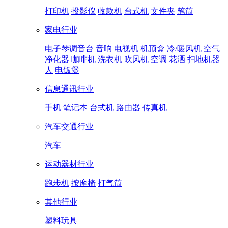
打印机
投影仪
收款机
台式机
文件夹
笔筒
家电行业
电子琴调音台
音响
电视机
机顶盒
冷/暖风机
空气
净化器
咖啡机
洗衣机
吹风机
空调
花洒
扫地机器
人
电饭煲
信息通讯行业
手机
笔记本
台式机
路由器
传真机
汽车交通行业
汽车
运动器材行业
跑步机
按摩椅
打气筒
其他行业
塑料玩具