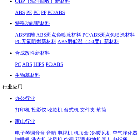
OBP（海洋回收）新材料
ABS
PE
PC
PP
PC/ABS
特殊功能新材料
ABS镭雕
ABS斑点免喷涂材料
PC/ABS斑点免喷涂材料
PC无氟阻燃新材料
ABS耐低温（-50度）新材料
合成改性新材料
PC
ABS
HIPS
PC/ABS
生物基材料
行业应用
办公行业
打印机
投影仪
收款机
台式机
文件夹
笔筒
家电行业
电子琴调音台
音响
电视机
机顶盒
冷/暖风机
空气净化器
咖啡机
洗衣机
吹风机
空调
花洒
扫地机器人
电饭煲