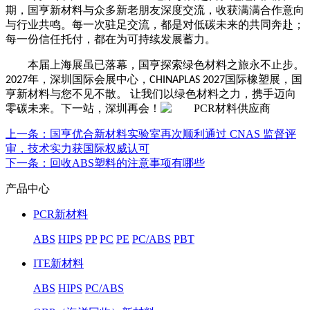
期，国亨新材料与众多新老朋友深度交流，收获满满合作意向
与行业共鸣。每一次驻足交流，都是对低碳未来的共同奔赴；
每一份信任托付，都在为可持续发展蓄力。
本届上海展虽已落幕，国亨探索绿色材料之旅永不止步。
年，深圳国际会展中心，
国际橡塑展，国
2027
CHINAPLAS 2027
亨新材料与您不见不散。
让我们以绿色材料之力，携手迈向
零碳未来。下一站，深圳再会！
上一条
：国亨优合新材料实验室再次顺利通过 CNAS 监督评
审，技术实力获国际权威认可
下一条
：回收ABS塑料的注意事项有哪些
产品中心
PCR新材料
ABS
HIPS
PP
PC
PE
PC/ABS
PBT
ITE新材料
ABS
HIPS
PC/ABS