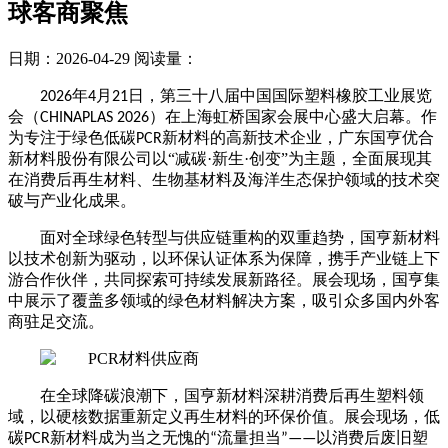
球客商聚焦
日期：2026-04-29
阅读量：
年
月
日，第三十八届中国国际塑料橡胶工业展览
2026
4
21
会（
）在上海虹桥国家会展中心盛大启幕。作
CHINAPLAS 2026
为专注于绿色低碳
新材料的高新技术企业，广东国亨优合
PCR
新材料股份有限公司以“减碳·新生·创变”为主题，全面展现其
在消费后再生材料、生物基材料及海洋生态保护领域的技术突
破与产业化成果。
面对全球绿色转型与供应链重构的双重趋势，国亨新材料
以技术创新为驱动，以环保认证体系为保障，携手产业链上下
游合作伙伴，共同探索可持续发展新路径。展会现场，国亨集
中展示了覆盖多领域的绿色材料解决方案，吸引众多国内外客
商驻足交流。
在全球降碳浪潮下，国亨新材料深耕消费后再生塑料领
域，以硬核数据重新定义再生材料的环保价值。展会现场，低
碳
新材料成为当之无愧的
流量担当
以消费后废旧塑
PCR
“
”——