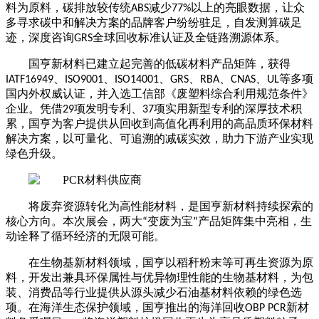
料为原料，碳排放较传统
减少
以上的亮眼数据，让众
ABS
77%
多寻求碳中和解决方案的品牌客户纷纷驻足，自发测算碳足
迹，深度咨询
全球回收标准认证及全链路溯源体系。
GRS
国亨新材料已建立起完善的低碳材料产品矩阵，获得
、
、
、
、
、
、
等多项
IATF16949
ISO9001
ISO14001
GRS
RBA
CNAS
UL
国内外权威认证，并入选工信部《废塑料综合利用规范条件》
企业。凭借
项发明专利、
项实用新型专利的深厚技术积
29
37
累，国亨为客户提供从回收到高值化再利用的高品质环保材料
解决方案，以可量化、可追溯的减碳实效，助力下游产业实现
绿色升级。
将废弃资源转化为高性能材料，是国亨新材料持续探索的
核心方向。本次展会，两大
变废为宝
产品矩阵集中亮相，生
“
”
动诠释了循环经济的无限可能。
在生物基新材料领域，国亨以稻秆粉末等可再生资源为原
料，开发出兼具环保属性与优异物理性能的生物基材料，为包
装、消费品等行业提供从源头减少石油基材料依赖的绿色选
项。在海洋生态保护领域，国亨推出的海洋回收
新材
OBP PCR